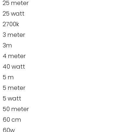
25 meter
25 watt
2700k
3 meter
3m
4 meter
40 watt
5 m
5 meter
5 watt
50 meter
60 cm
60w