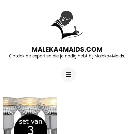
Ga
naar
inhoud
(druk
op
MALEKA4MAIDS.COM
Ontdek de expertise die je nodig hebt bij Maleka4Maids.
Enter)