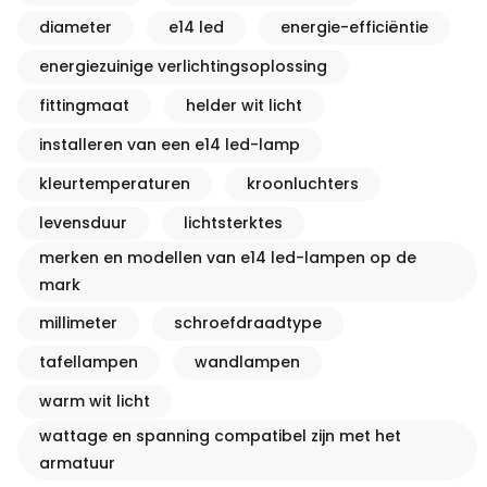
diameter
e14 led
energie-efficiëntie
energiezuinige verlichtingsoplossing
fittingmaat
helder wit licht
installeren van een e14 led-lamp
kleurtemperaturen
kroonluchters
levensduur
lichtsterktes
merken en modellen van e14 led-lampen op de
mark
millimeter
schroefdraadtype
tafellampen
wandlampen
warm wit licht
wattage en spanning compatibel zijn met het
armatuur