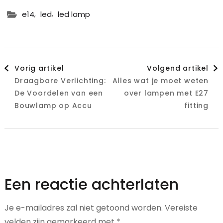
,
,
e14
led
led lamp
Berichtnavigatie
Vorig artikel
Volgend artikel
Draagbare Verlichting:
Alles wat je moet weten
De Voordelen van een
over lampen met E27
Bouwlamp op Accu
fitting
Een reactie achterlaten
Je e-mailadres zal niet getoond worden.
Vereiste
velden zijn gemarkeerd met
*