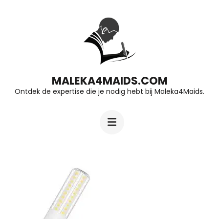
Ga
naar
inhoud
(druk
op
MALEKA4MAIDS.COM
Ontdek de expertise die je nodig hebt bij Maleka4Maids.
Enter)