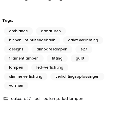
Tags:
ambiance
armaturen
binnen- of buitengebruik
calex verlichting
designs
dimbare lampen
e27
filamentlampen
fitting
gu10
lampen
led-verlichting
slimme verlichting
verlichtingsoplossingen
vormen
,
,
,
,
calex
e27
led
led lamp
led lampen