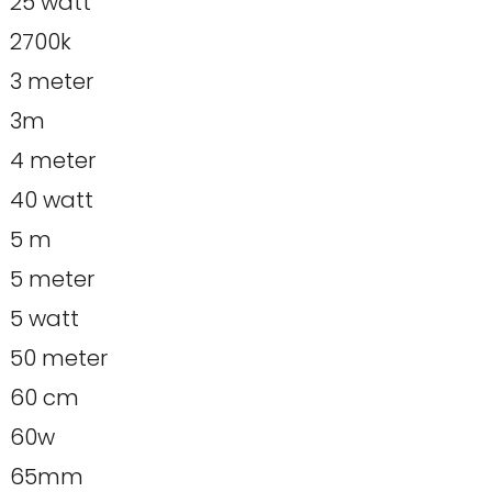
25 watt
2700k
3 meter
3m
4 meter
40 watt
5 m
5 meter
5 watt
50 meter
60 cm
60w
65mm