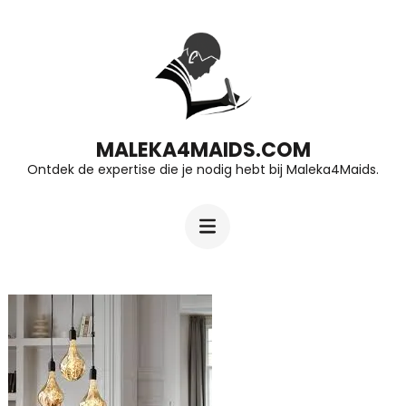
Ga
naar
inhoud
(druk
op
MALEKA4MAIDS.COM
Ontdek de expertise die je nodig hebt bij Maleka4Maids.
Enter)