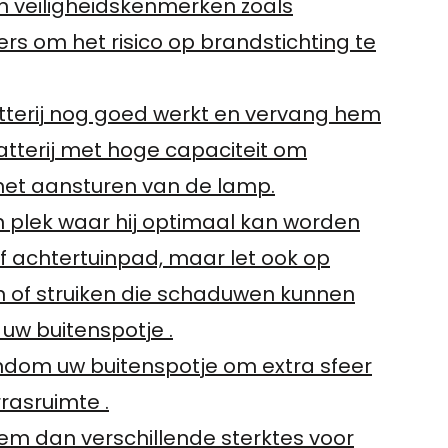
an veiligheidskenmerken zoals
s om het risico op brandstichting te
tterij nog goed werkt en vervang hem
atterij met hoge capaciteit om
et aansturen van de lamp.
n plek waar hij optimaal kan worden
of achtertuinpad, maar let ook op
n of struiken die schaduwen kunnen
 uw buitenspotje .
ondom uw buitenspotje om extra sfeer
rasruimte .
em dan verschillende sterktes voor