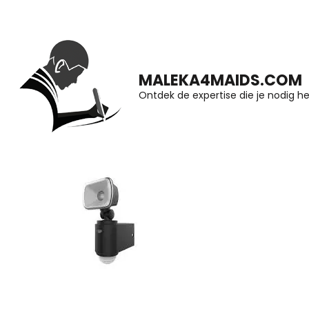
Ga
naar
inhoud
MALEKA4MAIDS.COM
(druk
Ontdek de expertise die je nodig he
op
Enter)