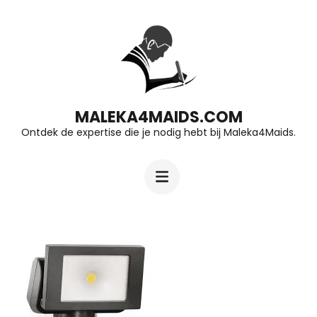
Ga
naar
inhoud
(druk
op
MALEKA4MAIDS.COM
Ontdek de expertise die je nodig hebt bij Maleka4Maids.
Enter)