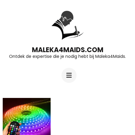
Ga
naar
inhoud
(druk
op
MALEKA4MAIDS.COM
Ontdek de expertise die je nodig hebt bij Maleka4Maids.
Enter)