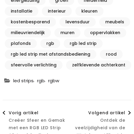
energiezuinig
groen
helderheid
installatie
interieur
kleuren
kostenbesparend
levensduur
meubels
milieuvriendelijk
muren
oppervlakken
plafonds
rgb
rgb led strip
rgb led strip met afstandsbediening
rood
sfeervolle verlichting
zelfklevende achterkant
,
,
led strips
rgb
rgbw
Berichtnavigatie
Vorig artikel
Volgend artikel
Creëer Sfeer en Gemak
Ontdek de
met een RGB LED Strip
veelzijdigheid van de