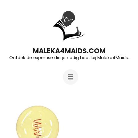
Ga
naar
inhoud
(druk
op
MALEKA4MAIDS.COM
Ontdek de expertise die je nodig hebt bij Maleka4Maids.
Enter)