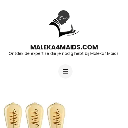
Ga
naar
inhoud
(druk
op
MALEKA4MAIDS.COM
Ontdek de expertise die je nodig hebt bij Maleka4Maids.
Enter)