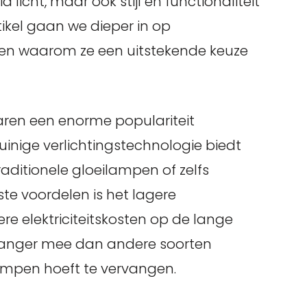
 licht, maar ook stijl en functionaliteit
tikel gaan we dieper in op
 en waarom ze een uitstekende keuze
jaren een enorme populariteit
uinige verlichtingstechnologie biedt
raditionele gloeilampen of zelfs
te voordelen is het lagere
ere elektriciteitskosten op de lange
 langer mee dan andere soorten
ampen hoeft te vervangen.