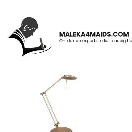
Ga
naar
inhoud
MALEKA4MAIDS.COM
(druk
Ontdek de expertise die je nodig he
op
Enter)