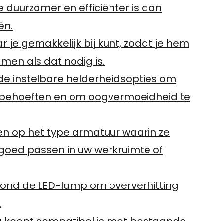
e duurzamer en efficiënter is dan
ën.
 je gemakkelijk bij kunt, zodat je hem
men als dat nodig is.
de instelbare helderheidsopties om
w behoeften en om oogvermoeidheid te
en op het type armatuur waarin ze
 goed passen in uw werkruimte of
 rond de LED-lamp om oververhitting
.
 u koopt compatibel is met bestaande