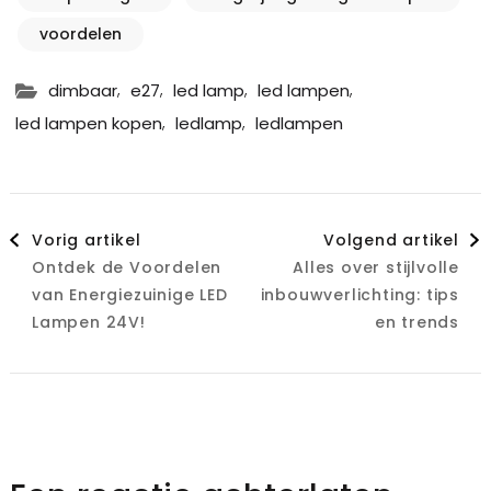
voordelen
,
,
,
,
dimbaar
e27
led lamp
led lampen
,
,
led lampen kopen
ledlamp
ledlampen
Berichtnavigatie
Vorig artikel
Volgend artikel
Ontdek de Voordelen
Alles over stijlvolle
van Energiezuinige LED
inbouwverlichting: tips
Lampen 24V!
en trends