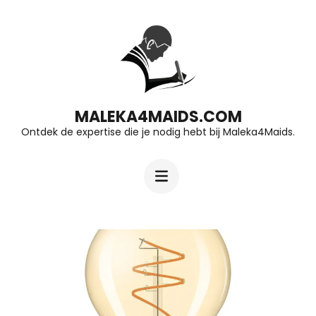
Ga
naar
inhoud
(druk
op
MALEKA4MAIDS.COM
Ontdek de expertise die je nodig hebt bij Maleka4Maids.
Enter)