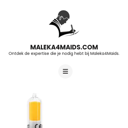
Ga
naar
inhoud
(druk
op
MALEKA4MAIDS.COM
Ontdek de expertise die je nodig hebt bij Maleka4Maids.
Enter)