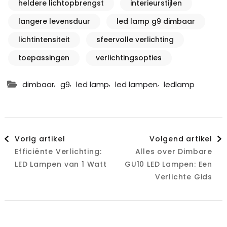
heldere lichtopbrengst
interieurstijlen
langere levensduur
led lamp g9 dimbaar
lichtintensiteit
sfeervolle verlichting
toepassingen
verlichtingsopties
,
,
,
,
dimbaar
g9
led lamp
led lampen
ledlamp
Berichtnavigatie
Vorig artikel
Volgend artikel
Efficiënte Verlichting:
Alles over Dimbare
LED Lampen van 1 Watt
GU10 LED Lampen: Een
Verlichte Gids