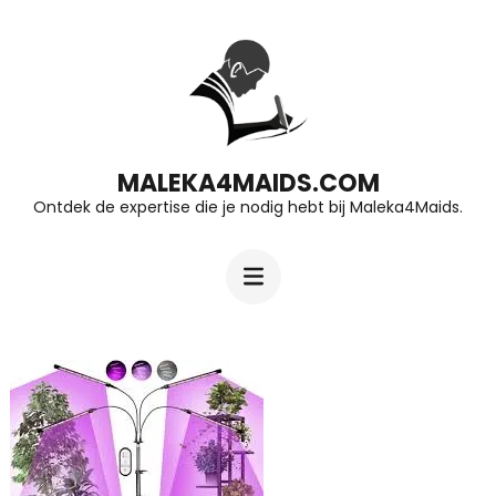
Ga
naar
inhoud
(druk
op
MALEKA4MAIDS.COM
Ontdek de expertise die je nodig hebt bij Maleka4Maids.
Enter)