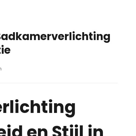
e Badkamerverlichting
ie
m
lichting
id en Stijl in