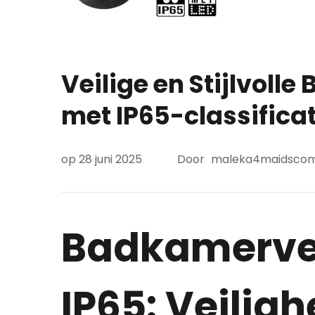
Veilige en Stijlvoll
met IP65-classificat
op
28 juni 2025
Door
maleka4maidsco
Badkamerver
IP65: Veilighe