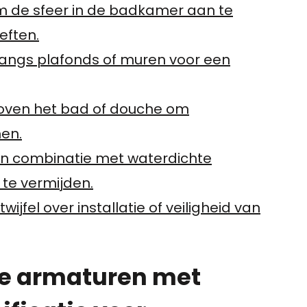
om de sfeer in de badkamer aan te
eften.
 langs plafonds of muren voor een
 boven het bad of douche om
men.
in combinatie met waterdichte
te vermijden.
ijfel over installatie of veiligheid van
te armaturen met