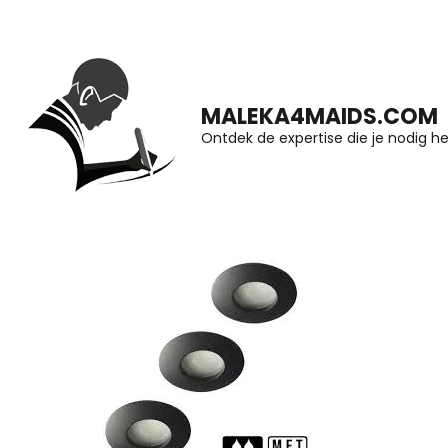
Ga
naar
inhoud
MALEKA4MAIDS.COM
(druk
Ontdek de expertise die je nodig he
op
Enter)