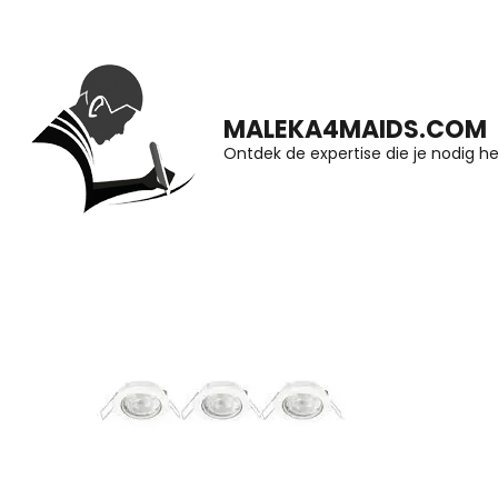
Ga
naar
inhoud
MALEKA4MAIDS.COM
(druk
Ontdek de expertise die je nodig he
op
Enter)