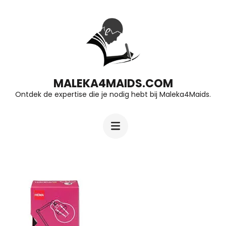
Ga
naar
inhoud
(druk
op
MALEKA4MAIDS.COM
Ontdek de expertise die je nodig hebt bij Maleka4Maids.
Enter)