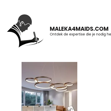
Ga
naar
inhoud
MALEKA4MAIDS.COM
(druk
Ontdek de expertise die je nodig he
op
Enter)