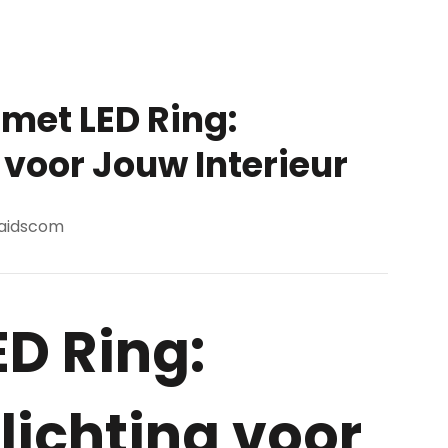
et LED Ring:
g voor Jouw Interieur
aidscom
D Ring:
lichting voor