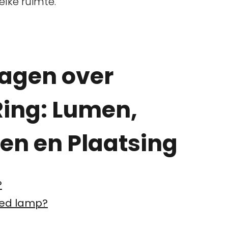
lke ruimte.
ragen over
ing: Lumen,
n en Plaatsing
?
 led lamp?