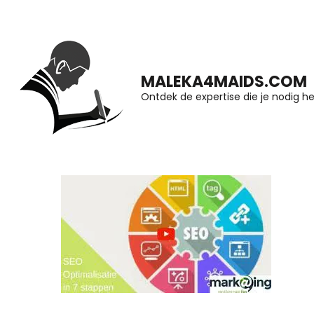
Ga
naar
inhoud
MALEKA4MAIDS.COM
(druk
Ontdek de expertise die je nodig he
op
Enter)