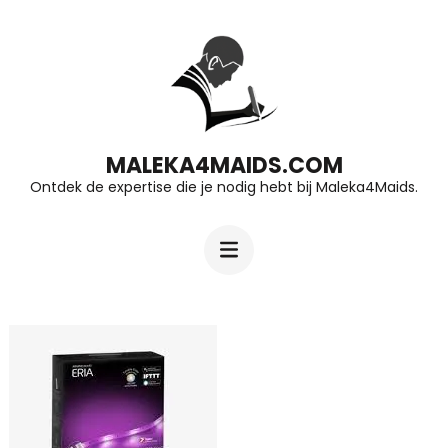
Ga
naar
inhoud
(druk
op
MALEKA4MAIDS.COM
Ontdek de expertise die je nodig hebt bij Maleka4Maids.
Enter)