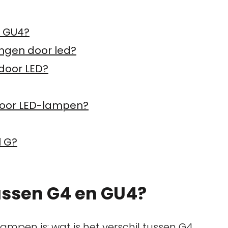
n GU4?
ngen door led?
door LED?
door LED-lampen?
 G?
tussen G4 en GU4?
ampen is: wat is het verschil tussen G4