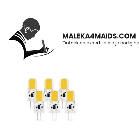
Ga
naar
inhoud
MALEKA4MAIDS.COM
(druk
Ontdek de expertise die je nodig he
op
Enter)