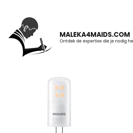
Ga
naar
inhoud
MALEKA4MAIDS.COM
(druk
Ontdek de expertise die je nodig he
op
Enter)