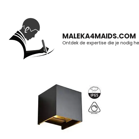
Ga
naar
inhoud
MALEKA4MAIDS.COM
(druk
Ontdek de expertise die je nodig he
op
Enter)