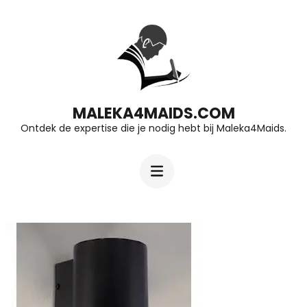
Ga
naar
inhoud
(druk
op
MALEKA4MAIDS.COM
Ontdek de expertise die je nodig hebt bij Maleka4Maids.
Enter)