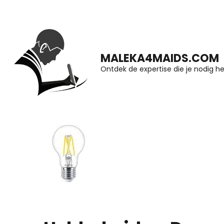
Ga
naar
inhoud
MALEKA4MAIDS.COM
(druk
Ontdek de expertise die je nodig he
op
Enter)