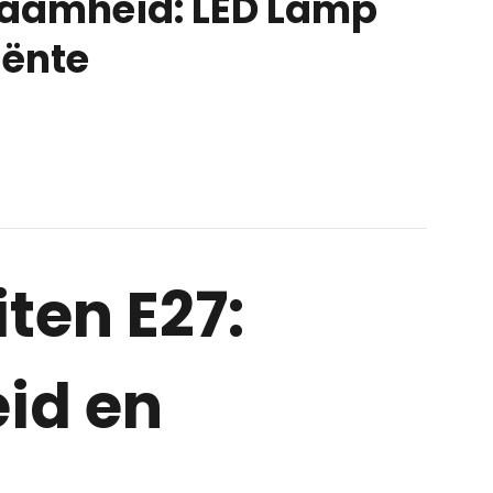
zaamheid: LED Lamp
iënte
ten E27:
id en