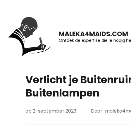
Ga
naar
inhoud
MALEKA4MAIDS.COM
(druk
Ontdek de expertise die je nodig he
op
Enter)
Verlicht je Buitenrui
Buitenlampen
op
21 september 2023
Door
maleka4m