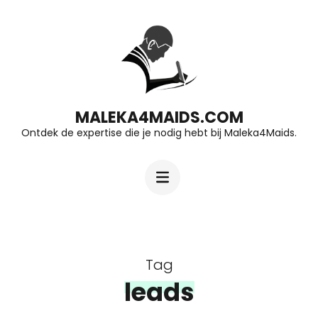
Ga
naar
inhoud
(druk
op
MALEKA4MAIDS.COM
Ontdek de expertise die je nodig hebt bij Maleka4Maids.
Enter)
Tag
leads